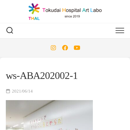
Skip
to
content
ws-ABA202002-1
2021/06/14