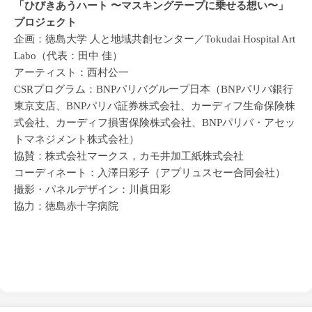
「ひびきあうハート 〜マスキングテープに乗せる想い〜」
プロジェクト
企画：徳島大学 人と地域共創センター／Tokudai Hospital Art
Labo（代表：田中 佳）
アーティスト：西村公一
CSRプログラム：BNPパリバグループ日本（BNPパリバ銀⾏
東京⽀店、BNPパリバ証券株式会社、カーディフ⽣命保険株
式会社、カーディフ損害保険株式会社、BNPパリバ・アセッ
トマネジメント株式会社）
協賛：株式会社マークス，カモ井加工紙株式会社
コーディネート：入澤日彩子（アプリュスセー合同会社）
撮影・パネルデザイン：川眞田彩
協力：徳島赤十字病院